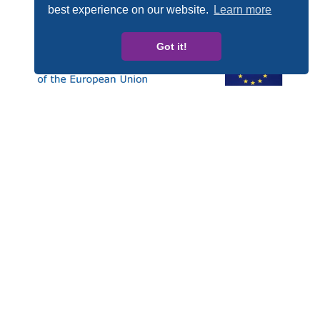
best experience on our website.
Learn more
Got it!
Esta publicación ha sido elaborada con el apoyo
financiero del Programa Derechos, Igualdad y
Ciudadanía (REC, de las siglas en inglés) de la Unión
Europea. Los contenidos de esta publicación son
responsabilidad exclusiva de CARDET y sus socios y en
ningún caso debe considerarse que refleja la posición
de la Comisión Europea.
Número de Proyecto: JUST/2014/RDAP/AG/BULL/7698
Privacy policy